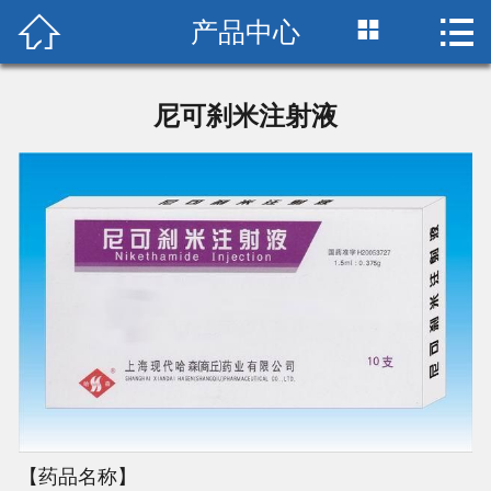



产品中心
首页

关于我们
尼可刹米注射液
新闻中心
党群建设
产品中心
联系我们
【药品名称】