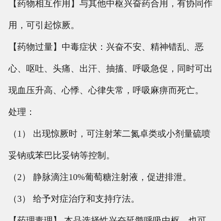
【药物相互作用】与其他中枢兴奋药合用，有协同作
用，可引起惊厥。
【药物过量】中毒症状：兴奋不安、精神错乱、恶
心、呕吐、头痛、出汗、抽搐、呼吸急促，同时可出
现血压升高、心悸、心律失常，呼吸麻痹而死亡。
处理：
（1） 出现惊厥时，可注射苯二氮卓类或小剂量硫喷
妥钠或苯巴比妥钠等控制。
（2） 静脉滴注10%葡萄糖注射液，促进排泄。
（3） 给予对症治疗和支持疗法。
【药理毒理】 本品选择性兴奋延髓呼吸中枢，也可