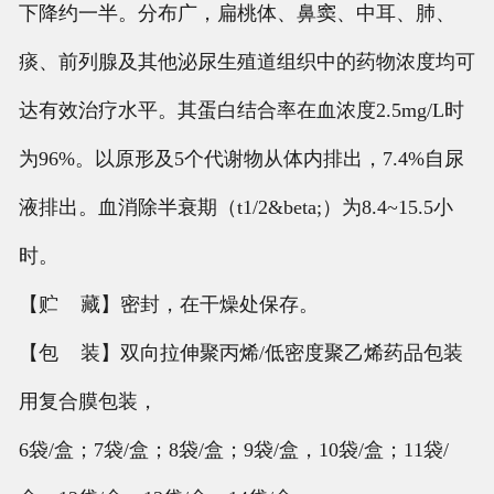
下降约一半。分布广，扁桃体、鼻窦、中耳、肺、
痰、前列腺及其他泌尿生殖道组织中的药物浓度均可
达有效治疗水平。其蛋白结合率在血浓度2.5mg/L时
为96%。以原形及5个代谢物从体内排出，7.4%自尿
液排出。血消除半衰期（t1/2&beta;）为8.4~15.5小
时。
【贮 藏】密封，在干燥处保存。
【包 装】双向拉伸聚丙烯/低密度聚乙烯药品包装
用复合膜包装，
6袋/盒；7袋/盒；8袋/盒；9袋/盒，10袋/盒；11袋/