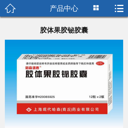



产品中心
首页

关于我们
胶体果胶铋胶囊
新闻中心
党群建设
产品中心
联系我们