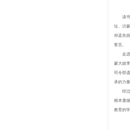
读
址、沂
仰孟良
誓言。
走
蒙大姐
司令部遗
承的力
经
根本遵循
教育的