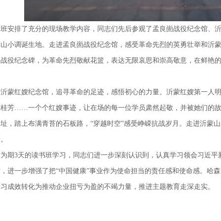
书班安排了充分的现场教学内容，同志们先后参观了孟良崮战役纪念馆、
蒙山小调诞生地。走进孟良崮战役纪念馆，感受革命先烈的英勇壮举和沂
崮战役纪念碑，为革命先烈敬献花篮，表达无限哀思和崇高敬意，在鲜艳
进沂蒙红嫂纪念馆，追寻革命的足迹，感悟初心的力量。沂蒙红嫂第一人
李桂芳
……一个个红嫂事迹，让在场的每一位学员肃然起敬，并被她们的故
址，踏上布满青苔的石板路，“穿越时空”感受峥嵘抗战岁月。走进沂蒙
量。
过为期
3天的读书班学习，同志们进一步深刻认识到，认真学习领会习近平
，进一步增强了把“中国健康”事业作为使命担当的责任感和使命感。哈
学习成效转化为推动企业扭亏为盈的不竭力量，推进主题教育走深走实。