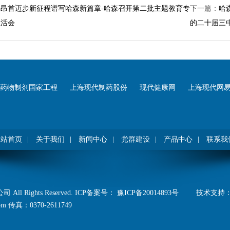
：
昂首迈步新征程谱写哈森新篇章-哈森召开第二批主题教育专
下一篇：
哈
生活会
的二十届三
药物制剂国家工程
上海现代制药股份
现代健康网
上海现代网
网站首页
|
关于我们
|
新闻中心
|
党群建设
|
产品中心
|
联系我
AllRightsReserved.ICP备案号：
豫ICP备20014893号
技术支持
om传真：0370-2611749