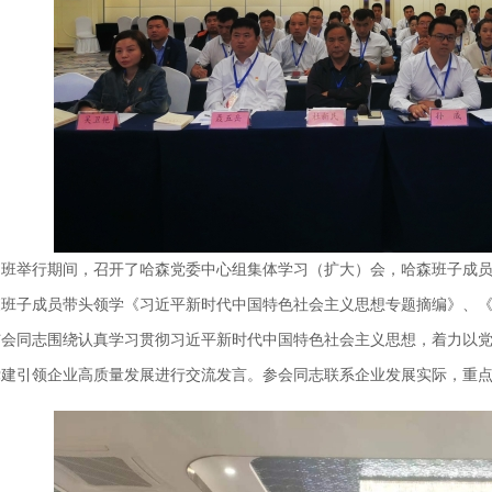
书班举行期间，召开了哈森党委中心组集体学习（扩大）会，哈森班子成
森班子成员带头领学《习近平新时代中国特色社会主义思想专题摘编》、
与会同志围绕认真学习贯彻习近平新时代中国特色社会主义思想，着力以
党建引领企业高质量发展进行交流发言。参会同志联系企业发展实际，重