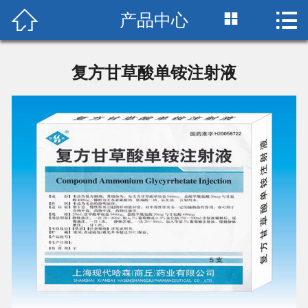



产品中心
首页

关于我们
复方甘草酸单铵注射液
新闻中心
党群建设
产品中心
联系我们