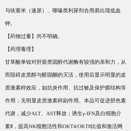
与呋塞米（速尿）、噻嗪类利尿剂合用易出现低血
钾。
【药物过量】尚不明确。
【药理毒理】
甘草酸单铵对肝脏类固醇代谢酶有较强的亲和力，从
而阻碍皮质醇与醛固酮的灭活，使用后显示明显的皮
质激素样效应，如抗炎作用、抗过敏及保护膜结构等
作用；无明显皮质激素样副作用。本品可促进胆色素
代谢，减少ALT、AST释放；诱生γ-IFN及白细胞介
素Ⅱ，提高NK细胞活性和OKT4/OKT8比值和激活网