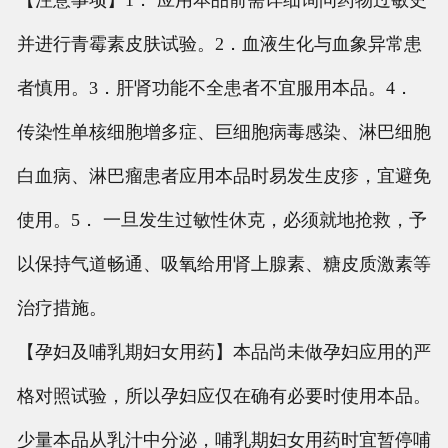
【注意事项】1． 应用本品前需详细询问药物过敏史
并进行青霉素皮肤试验。2．血液生化与血象异常患
者慎用。3．肝肾功能不全患者不宜服用本品。4．
传染性单核细胞增多症、巨细胞病毒感染、淋巴细胞
白血病、淋巴瘤患者应用本品时易发生皮疹，宜避免
使用。5． 一旦发生过敏性休克，必须就地抢救，予
以保持气道畅通、吸氧给用肾上腺素、糖皮质激素等
治疗措施。
【孕妇及哺乳期妇女用药】本品尚未做孕妇应用的严
格对照试验，所以孕妇应仅在确有必要时使用本品。
少量本品从乳汁中分泌，哺乳期妇女用药时宜暂停哺