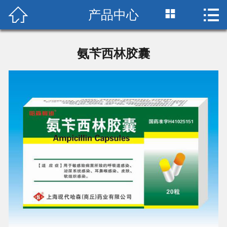



产品中心
首页

关于我们
氨苄西林胶囊
新闻中心
党群建设
产品中心
联系我们