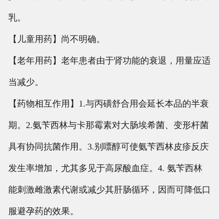
乳。
【儿童用药】尚不明确。
【老年用药】老年患者由于肾功能的衰退，用量应适
当减少。
【药物相互作用】1.与丙磺舒合用会延长本品的半衰
期。2.氨苄西林与卡那霉素对大肠埃希菌、变形杆菌
具有协同抗菌作用。3.别嘌醇可使氨苄西林皮疹反庆
发生率增加，尤其多见于高尿酸血症。4. 氨苄西林
能刺激雌激素代谢或减少其肝肠循环，因而可降低口
服避孕药的效果。