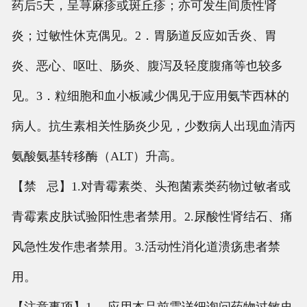
药后5天，呈荨麻疹或斑丘疹；亦可发生间质性肾
炎；过敏性休克偶见。2．胃肠道反应如舌炎、胃
炎、恶心、呕吐、肠炎、腹泻及轻度腹痛等也较多
见。3．粒细胞和血小板减少偶见于应用氨苄西林的
病人。抗生素相关性肠炎少见，少数病人出现血清丙
氨酸氨基转移酶（ALT）升高。
【禁 忌】1.对青霉素类、头孢菌素类药物过敏者或
青霉素皮肤试验阳性患者禁用。2.尿酸性肾结石、痛
风急性发作患者禁用。3.活动性消化道溃疡患者禁
用。