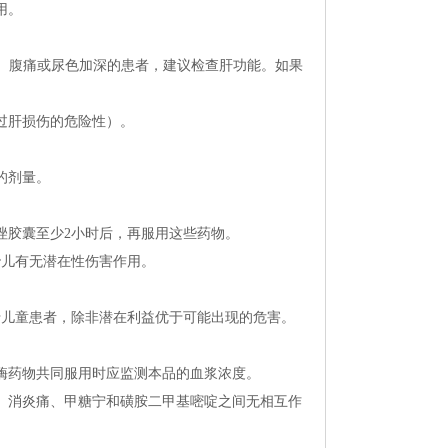
用。
、腹痛或尿色加深的患者，建议检查肝功能。如果
过肝损伤的危险性）。
的剂量。
唑胶囊至少2小时后，再服用这些药物。
胎儿有无潜在性伤害作用。
于儿童患者，除非潜在利益优于可能出现的危害。
酶药物共同服用时应监测本品的血浆浓度。
、消炎痛、甲糖宁和磺胺二甲基嘧啶之间无相互作