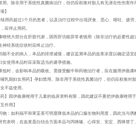
妇禁用。除非用于系统性真菌病治疗，但仍应权衡对胎儿有无潜在性伤害作
事项】
持续用药超过1个月的患者，以及治疗过程中出现厌食、恶心、呕吐、疲劳
常，应停止用药。
曲康唑绝大部分在肝脏代谢，因而肝功能异常者慎用（除非治疗的必要性超
生神经系统症状时应终止治疗。
肾功能不全的病人，本品的排泄减慢，建议监测本品的血浆浓度以确定适宜
妇女使用本品时应采取适当的避孕措施。
降低时，会影响本品的吸收。需接受酸中和药物治疗者，应在服用伊曲康
及哺乳期妇女用药】孕妇禁用。除非用于系统性真菌治疗，但仍应权衡对
妇女不益使用。
用药】因伊曲康唑用于儿童的临床资料有限，因此建议不要把伊曲康唑用
相互作用】
酶药物：如利福平和苯妥英可明显降低本品的口服生物利用度，因此当与诱
外研究表明，在血浆蛋白结合方面本品与丙咪嗪、心得安、安定、西咪替丁