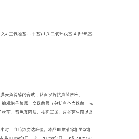
,2,4-三氮唑基-1-甲基)-1,3-二氧环戊基-4-]甲氧基-
胞膜麦角甾醇的合成，从而发挥抗真菌效应。
、糠秕孢子菌属、念珠菌属（包括白色念珠菌、光
子丝菌、着色真菌属、枝孢霉属、皮炎芽生菌以及
4小时，血药浓度达峰值。本品血浆清除相呈双相
00mg每日一次、200mg每日一次和200mg每