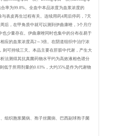
浆蛋白结合率为99.8%。全血中本品浓度为血浆浓度的
除与表皮再生过程有关。连续用药4周后停药，7天
一周后，在甲角质中就可以测到伊曲康唑，3个月疗
中也少量存在。伊曲康唑同时也集中的分布在易于
相应的血浆浓度高2～3倍。在阴道组织中治疗浓
1天，则可持续三天。本品主要在肝脏中代谢，产生大
分析法测得其抗真菌药物水平约为高效液相色谱分
低于所用剂量的0.03%，大约35%是作为代谢物
）、组织胞浆菌病、孢子丝菌病、巴西副球孢子菌