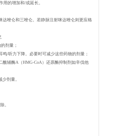
作用的增加和/或延长。
咪达唑仑和三唑仑。若静脉注射咪达唑仑则更应格
龙
药物的剂量；
鸣/听力下降。必要时可减少这些药物的剂量；
辅酶A（HMG-CoA）还原酶抑制剂如辛伐他
。
减少剂量。
清除。