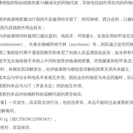
康唑能抑制由细胞色素3A酶催化的药物代谢，导致包括副作用在内的药物
用伊曲康唑胶囊治疗期间不应服用特非那丁、阿司咪唑、西沙必利，口服
，因为其镇静作用会延长；
与伊曲康唑同时服用口服抗凝剂、地高辛、环孢素A、全身应用的甲泼尼
ylprednisolone）、长春生物碱和他可林（tacrolimus）等，则应减少这些
用二氢吡啶钙离子通道阻断剂和奎尼丁的病人应监测其副反应，如水肿和耳
罕见在做移植手术病人中同时接受伊曲康唑胶囊、环孢菌素和羟甲基戊二酰
疗时，有横纹肌溶解发生，但伊曲康唑与横纹肌溶解的因果关系尚未建立
报道本品与华法令和地高辛有相互作用。因此这些药物若与本品同服时，应
观察到本品与AZT（齐多夫定）间的相互作用。
观察到本品对炔雌醇和炔诺酮代谢的诱导效应。
过量】一旦发生，应采取支持疗法，包括洗胃等。本品不能经过血液透析
的解毒药。
.1g（按C35H38Cl2N8O4计）。
】密封，室温保存。