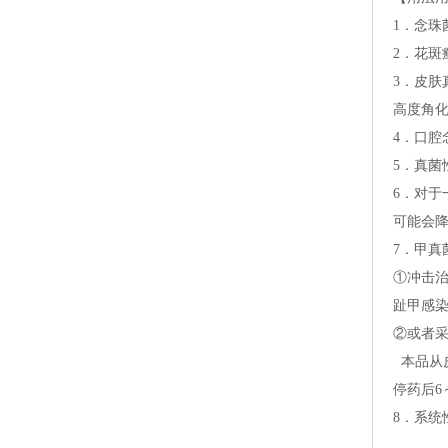
1．念珠
2．花斑
3．皮肤
高度角化
4．口腔
5．真菌
6．对
可能会
7．甲真
①冲击治
趾甲感
②或者采
本品从
停药后6
8．系