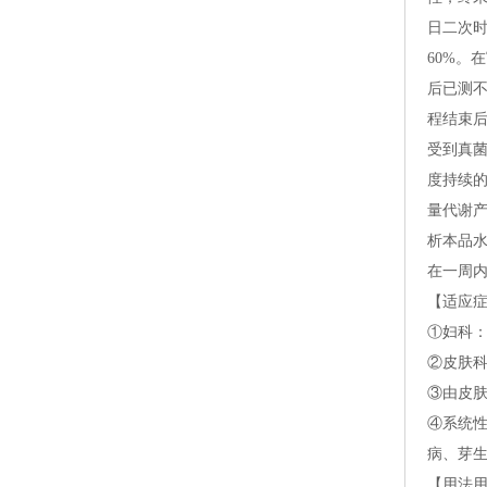
日二次时，
60%。
后已测不
程结束
受到真
度持续的
量代谢
析本品水
在一周
【适应
①妇科
②皮肤科
③由皮肤
④系统
病、芽
【用法