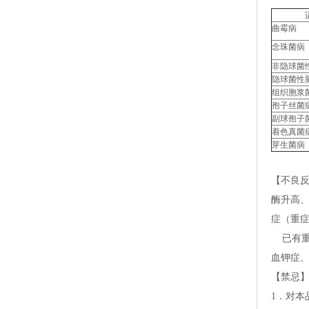
曲霉病
念珠菌病
非隐球菌
隐球菌性
组织胞浆
孢子丝菌
副球孢子
着色真菌
芽生菌病
【不良
酶升高、
症（重
已有重
血钾症
【禁忌
1．对本