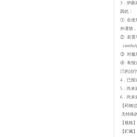
3．伊曲
因此：
①在使
外谨慎
②若需
（meth
③对服
④有报道
汀的治
4．已
5．尚未
6．尚未
【药物
无特殊
【规格】0
【贮藏