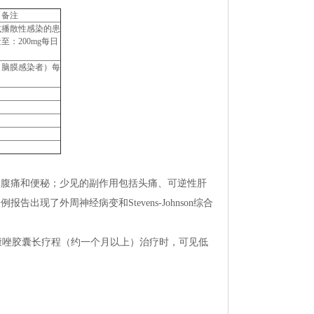
备注
或播散性感染的患
至：200mg每日
（脑膜感染者）每
、腹痛和便秘；少见的副作用包括头痛、可逆性肝
了外周神经病变和Stevens-Johnson综合
唑胶囊长疗程（约一个月以上）治疗时，可见低