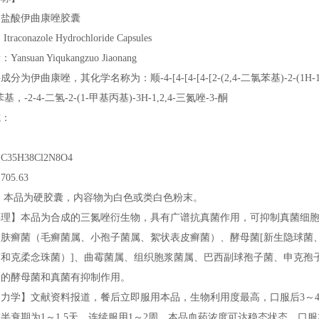
：盐酸伊曲康唑胶囊
aconazoleHydrochlorideCapsules
ansuanYiqukangzuoJiaonang
分为伊曲康唑，其化学名称为：顺-4-[4-[4-[4-[2-(2,4-二氯苯基)-2-(1H-1
，-2-4-二氢-2-(1-甲基丙基)-3H-1,2,4-三氮唑-3-酮
式：
35H38Cl2N8O4
05.63
】本品为硬胶囊，内容物为白色或类白色粉末。
毒理】本品为合成的三氮唑衍生物，具有广谱抗真菌作用，可抑制真菌细
皮肤癣菌（毛癣菌属、小孢子菌属、絮状表皮癣菌）、酵母菌[新生隐球菌
菌和克柔念珠菌）]、曲霉菌属、组织胞浆菌属、巴西副球孢子菌、申克孢
它的酵母菌和真菌有抑制作用。
动力学】文献资料报道，餐后立即服用本品，生物利用度最高，口服后3～
半衰期为1～1.5天。连续服用1～2周，本品血药浓度可达稳态状态。口服本品1