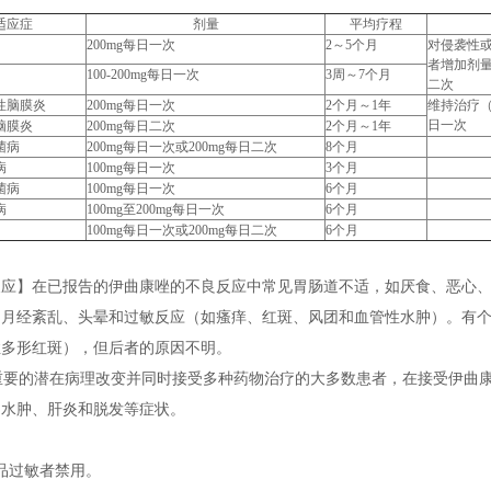
适应症
剂量
平均疗程
200mg每日一次
2～5个月
对侵袭性
者增加剂量
100-200mg每日一次
3周～7个月
二次
性脑膜炎
200mg每日一次
2个月～1年
维持治疗
日一次
脑膜炎
200mg每日二次
2个月～1年
菌病
200mg每日一次或200mg每日二次
8个月
病
100mg每日一次
3个月
菌病
100mg每日一次
6个月
病
100mg至200mg每日一次
6个月
100mg每日一次或200mg每日二次
6个月
反应】在已报告的伊曲康唑的不良反应中常见胃肠道不适，如厌食、恶心
月经紊乱、头晕和过敏反应（如瘙痒、红斑、风团和血管性水肿）。有个例报告出现
症多形红斑），但后者的原因不明。
要的潜在病理改变并同时接受多种药物治疗的大多数患者，在接受伊曲康
、水肿、肝炎和脱发等症状。
】
品过敏者禁用。