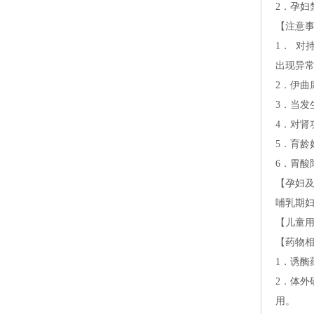
2．孕
【注意
1．对
出现异
2．伊
3．当发
4．对
5．育龄
6．胃酸
【孕妇
哺乳期
【儿童
【药物
1．诱
2．体
用。