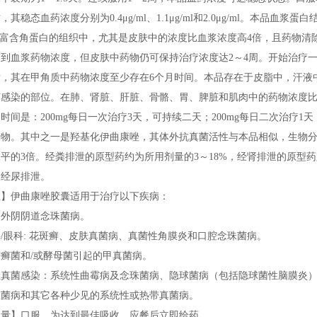
其稳态血药浓度分别为0.4μg/ml、1.1μg/ml和2.0μg/ml。本品血
在富含角蛋白的组织中，尤其是皮肤中的浓度比血浆浓度高4倍，且药物清
到血浆药物浓度，但皮肤中药物仍可保持治疗浓度达2～4周。开始治疗
后，其在甲角质中药物浓度至少存在6个月时间。本品存在于皮脂中，汗液
菌感染的部位。在肺、肾脏、肝脏、骨骼、胃、脾脏和肌肉中的药物浓度比
时间是：200mg每日一次治疗3天，可持续二天；200mg每日二次治疗
产物。其中之一是羟基化伊曲康唑，其体外抗真菌活性与本品相似，生物
平的3倍。经粪排泄的原型药约为所用剂量的3～18%，经肾排泄的原型药则
内经尿排泄。
症】伊曲康唑胶囊适用于治疗以下疾病：
：外阴阴道念珠菌病。
/眼科:花斑癣、皮肤真菌病、真菌性角膜炎和口腔念珠菌病。
癣菌和/或酵母菌引起的甲真菌病。
性真菌感染：系统性曲霉病及念珠菌病、隐球菌病（包括隐球菌性脑膜炎
生菌病和其它各种少见的系统性或热带真菌病。
用量】口服，为达到最佳吸收，应餐后立即给药。