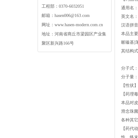
工程部：0370-6032051
通用名
邮箱：hasen006@163.com
英文名：Itr
网址：www.hasen-modern.com.cn
汉语拼音：Y
本品主要成
地址：河南省商丘市梁园区产业集
哌嗪基]苯基
聚区新兴路166号
其结构
分子式：C
分子量：7
【性状
【药理
本品对
滑念珠
各种其
【药代
性，终末